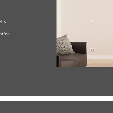
,
en,
affen